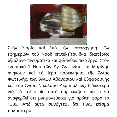
Στήν ἐνορία καί ὑπό τήν καθοδήγηση τῶν
ἐφημερίων τοῦ Ναοῦ ἐπιτελεῖται ἕνα ἰδιαιτέρως
ἀξιόλογο πνευματικό και φιλανθρωπικό ἔργο. Στόν
ἐνοριακό Ἱ. Ναό τῶν Ἁγ. Ἀντωνίου καί Μαρίνης
ἀνήκουν καί τά ἱερά παρεκλήσια τῆς Ἁγίας
Φωτεινής, τῶν Ἁγίων Ἀθανασίου καί Εὐφροσύνης
καί τοῦ Ἁγίου Νικολάου Ἁκροπόλεως. Εἰδικότερα
γιά τό τελευταῖο αὐτό παρεκκλήσιο ἀξίζει νά
ἀναφερθεῖ ὅτι μνημονεύεται γιά πρώτη φορά το
1339. Ἀπό αὐτό συνάγεται ὅτι εἷναι κτίσμα
παλαιότερο.