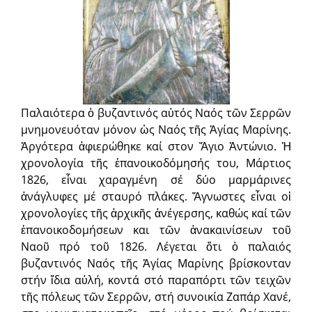
Παλαιότερα ὁ βυζαντινός αὐτός Ναός τῶν Σερρῶν
μνημονευόταν μόνον ὡς Ναός τῆς Ἁγίας Μαρίνης.
Ἀργότερα ἀφιερώθηκε καί στον Ἅγιο Ἀντώνιο. Ἡ
χρονολογία τῆς ἐπανοικοδόμησής του, Μάρτιος
1826, εἶναι χαραγμένη σέ δύο μαρμάρινες
ἀνάγλυφες μέ σταυρό πλάκες. Ἄγνωστες εἶναι οἱ
χρονολογίες τῆς ἀρχικῆς ἀνέγερσης, καθώς καί τῶν
ἐπανοικοδομήσεων και τῶν ἀνακαινίσεων τοῦ
Ναοῦ πρό τοῦ 1826. Λέγεται ὅτι ὁ παλαιός
βυζαντινός Ναός τῆς Ἁγίας Μαρίνης βρίσκονταν
στήν ἴδια αὐλή, κοντά στό παραπόρτι τῶν τειχῶν
τῆς πόλεως τῶν Σερρῶν, στή συνοικία Ζαπάρ Χανέ,