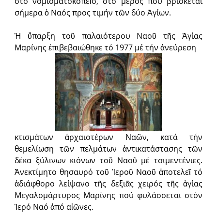
στο νομισματοκοπεῖο, στό μέρος πού βρίσκεται
σήμερα ὁ Ναός προς τιμήν τῶν δύο Ἁγίων.
Ἡ ὕπαρξη τοῦ παλαιότερου Ναοῦ τῆς Ἁγίας
Μαρίνης ἐπιβεβαιώθηκε τό 1977 μέ τήν ἀνεύρεση
κτισμάτων ἀρχαιοτέρων Ναῶν, κατά τήν
θεμελίωση τῶν πελμάτων ἀντικατάστασης τῶν
δέκα ξύλινων κιόνων τοῦ Ναοῦ μέ τσιμεντένιες.
Ἀνεκτίμητο θησαυρό τοῦ Ἱεροῦ Ναοῦ ἀποτελεῖ τό
ἀδιάφθορο λείψανο τῆς δεξιᾶς χειρός τῆς ἁγίας
Μεγαλομάρτυρος Μαρίνης πού φυλάσσεται στόν
Ἱερό Ναό ἀπό αἰῶνες.