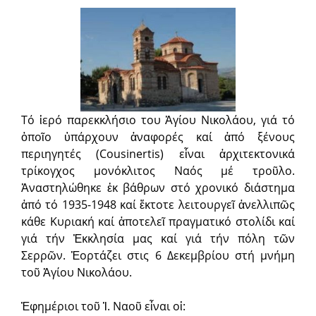
Τό ἱερό παρεκκλήσιο του Ἁγίου Νικολάου, γιά τό
ὁποῖο ὑπάρχουν ἀναφορές καί ἀπό ξένους
περιηγητές (Cousinertis) εἷναι ἀρχιτεκτονικά
τρίκογχος μονόκλιτος Ναός μέ τροῦλο.
Ἀναστηλώθηκε ἐκ βάθρων στό χρονικό διάστημα
ἀπό τό 1935-1948 καί ἔκτοτε λειτουργεῖ ἀνελλιπῶς
κάθε Κυριακή καί ἀποτελεῖ πραγματικό στολίδι καί
γιά τήν Ἐκκλησία μας καί γιά τήν πόλη τῶν
Σερρῶν. Ἑορτάζει στις 6 Δεκεμβρίου στή μνήμη
τοῦ Ἁγίου Νικολάου.
Ἐφημέριοι τοῦ Ἱ. Ναοῦ εἶναι οἱ: