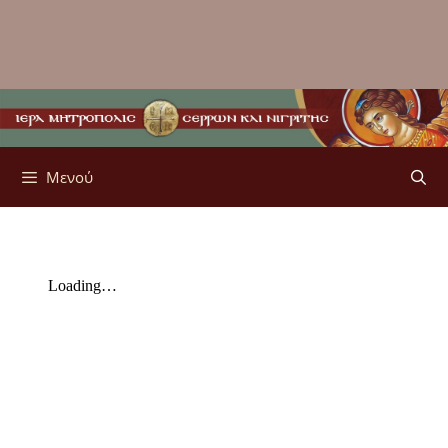
Μενού