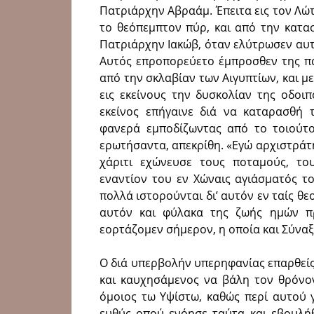
Πατριάρχην Αβραάμ. Έπειτα εις τον Λώ
το θεόπεμπτον πύρ, και από την κατα
Πατριάρχην Ιακώβ, όταν ελύτρωσεν αυτ
Αυτός επροπορεύετο έμπροσθεν της π
από την σκλαβίαν των Αιγυπτίων, και μ
εις εκείνους την δυσκολίαν της οδοι
εκείνος επήγαινε διά να καταρασθή τ
φανερά εμποδίζωντας από το τοιούτο
ερωτήσαντα, απεκρίθη. «Εγώ αρχιστράτη
χάριτι εχώνευσε τους ποταμούς, το
εναντίον του εν Χώναις αγιάσματός το
πολλά ιστορούνται δι’ αυτόν εν ταίς θε
αυτόν και φύλακα της ζωής ημών π
εορτάζομεν σήμερον, η οποία και Σύναξι
Ο διά υπερβολήν υπερηφανίας επαρθείς
και καυχησάμενος να βάλη τον θρόνον
όμοιος τω Υψίστω, καθώς περί αυτού γρ
ευθύς οπού ενόησε ταύτα και εβουλήθ