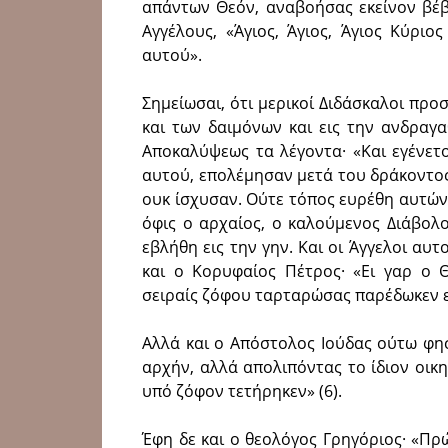
απάντων Θεόν, αναβοήσας εκείνον βέβ
Αγγέλους, «Άγιος, Άγιος, Άγιος Κύρι
αυτού».
Σημείωσαι, ότι μερικοί Διδάσκαλοι πρ
και των δαιμόνων και εις την ανδραγ
Αποκαλύψεως τα λέγοντα· «Kαι εγένετ
αυτού, επολέμησαν μετά του δράκοντος.
ουκ ίσχυσαν. Ούτε τόπος ευρέθη αυτών 
όφις ο αρχαίος, ο καλούμενος Διάβολ
εβλήθη εις την γην. Kαι οι Άγγελοι αυτο
και ο Kορυφαίος Πέτρος· «Ει γαρ ο 
σειραίς ζόφου ταρταρώσας παρέδωκεν εις
Αλλά και ο Απόστολος Ιούδας ούτω φη
αρχήν, αλλά απολιπόντας το ίδιον οικητ
υπό ζόφον τετήρηκεν» (6).
Έφη δε και ο θεολόγος Γρηγόριος· «Πρώ