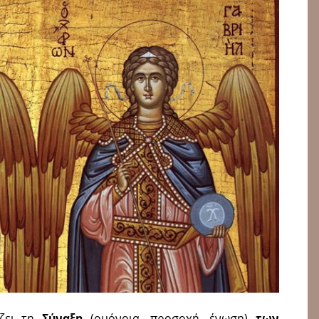
άζει τη
Σύναξη
(ομόνοια, προσοχή, ένωση)
των