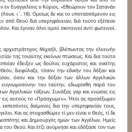
ν εν Ευαγγελίοις ο Κύριος. «Εθεώρουν τον Σατανάν
Λουκ. ι΄, 18). Ομοίως δε και το υποτασσόμενον εις
εν από Θεού διά υπερηφάνειαν, διά τούτο εξέπεσε
λον. Και έγιναν όλοι ομού σκοτεινοί αντί φωτεινοί.
ος αρχιστράτηγος Μιχαήλ, βλέπωντας την ελεεινήν
ιτίαν της τοιαύτης εκείνων πτώσεως. Και δια τούτο
οποίαν έδειξεν ως δούλος ευχάριστος και οικέτης
Θεόν, διεφύλαξε, τόσον την εδικήν του δόξαν και
ίσαν, όσον και την δόξαν των άλλων Αγγελικών
ι ευγνωμοσύνην του ταύτην, εδιωρίσθη παρά του
ων Αγγελικών τάξεων. Συνάξας γαρ και ενώσας εις
ν εις αυτούς το «Πρόσχωμεν». Ήτοι ας προσέξωμεν
ι εκπεσόντες δαίμονες δια την υπερηφανίαν τους,
γελοι. Και ας στοχασθώμεν τί μεν είναι ο Θεός, τί δε
ι Δεσπότης και Δημιουργός ημών των Αγγέλων. Ημείς
τα του Θεού. Και έτζι ανύμνησε και εδόξασε τον των