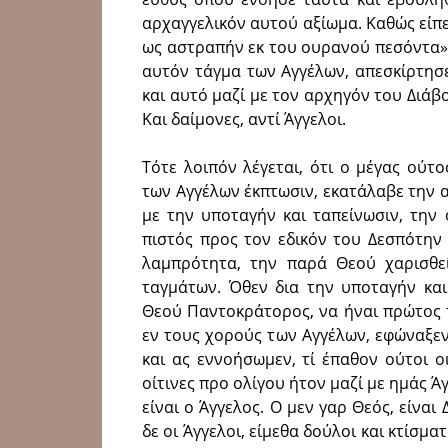
αρχαγγελικόν αυτού αξίωμα. Καθώς είπε
ως αστραπήν εκ του ουρανού πεσόντα» (
αυτόν τάγμα των Αγγέλων, απεσκίρτησ
και αυτό μαζί με τον αρχηγόν του Διάβο
Και δαίμονες, αντί Άγγελοι.
Τότε λοιπόν λέγεται, ότι ο μέγας ούτ
των Αγγέλων έκπτωσιν, εκατάλαβε την α
με την υποταγήν και ταπείνωσιν, την 
πιστός προς τον εδικόν του Δεσπότην 
λαμπρότητα, την παρά Θεού χαρισθε
ταγμάτων. Όθεν δια την υποταγήν κα
Θεού Παντοκράτορος, να ήναι πρώτος τ
εν τους χορούς των Αγγέλων, εφώναξε
και ας εννοήσωμεν, τί έπαθον ούτοι ο
οίτινες προ ολίγου ήτον μαζί με ημάς Άγ
είναι ο Άγγελος. Ο μεν γαρ Θεός, είνα
δε οι Άγγελοι, είμεθα δούλοι και κτίσμα