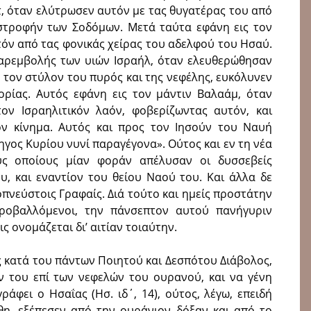
τ, όταν ελύτρωσεν αυτόν με τας θυγατέρας του από
στροφήν των Σοδόμων. Μετά ταύτα εφάνη εις τον
όν από τας φονικάς χείρας του αδελφού του Ησαύ.
αρεμβολής των υιών Ισραήλ, όταν ελευθερώθησαν
ε τον στύλον του πυρός και της νεφέλης, ευκόλυνεν
πορίας. Αυτός εφάνη εις τον μάντιν Βαλαάμ, όταν
ον Ισραηλιτικόν λαόν, φοβερίζωντας αυτόν, και
ν κίνημα. Αυτός και προς τον Ιησούν του Ναυή
γος Κυρίου νυνί παραγέγονα». Ούτος και εν τη νέα
υς οποίους μίαν φοράν απέλυσαν οι δυσσεβείς
υ, και εναντίον του θείου Ναού του. Και άλλα δε
οπνεύστοις Γραφαίς. Διά τούτο και ημείς προστάτην
ροβαλλόμενοι, την πάνσεπτον αυτού πανήγυριν
ς ονομάζεται δι’ αιτίαν τοιαύτην.
 κατά του πάντων Ποιητού και Δεσπότου Διάβολος,
 του επί των νεφελών του ουρανού, και να γένη
άφει ο Ησαΐας (Ησ. ιδ΄, 14), ούτος, λέγω, επειδή
η, εξέπεσεν από την ουράνιον δόξαν και από το