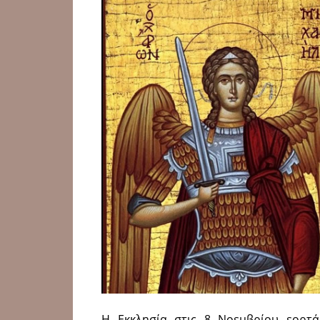
Η Εκκλησία στις 8 Νοεμβρίου εορτ