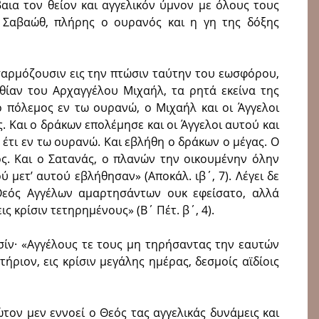
αια τον θείον και αγγελικόν ύμνον με όλους τους
ος Σαβαώθ, πλήρης ο ουρανός και η γη της δόξης
οσαρμόζουσιν εις την πτώσιν ταύτην του εωσφόρου,
αθίαν του Αρχαγγέλου Μιχαήλ, τα ρητά εκείνα της
ο πόλεμος εν τω ουρανώ, ο Μιχαήλ και οι Άγγελοι
 Kαι ο δράκων επολέμησε και οι Άγγελοι αυτού και
έτι εν τω ουρανώ. Kαι εβλήθη ο δράκων ο μέγας. Ο
ος. Kαι ο Σατανάς, ο πλανών την οικουμένην όλην
ύ μετ’ αυτού εβλήθησαν» (Αποκάλ. ιβ΄, 7). Λέγει δε
Θεός Αγγέλων αμαρτησάντων ουκ εφείσατο, αλλά
 κρίσιν τετηρημένους» (Β΄ Πέτ. β΄, 4).
σίν· «Αγγέλους τε τους μη τηρήσαντας την εαυτών
ήριον, εις κρίσιν μεγάλης ημέρας, δεσμοίς αϊδίοις
τον μεν εννοεί ο Θεός τας αγγελικάς δυνάμεις και