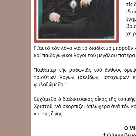
τίς 
ἰδι
ἐνη
βρί
χειρ
Γι’αὐτό τόν λόγο γιά τό διαδίκτυο μποροῦν
καί παιδαγωγικοί λόγοι τοῦ μεγάλου πατέρα 
“Καθάπερ τῆς ροδωνιᾶς τοῦ ἄνθους δρεψά
τοιούτων λόγων (σελίδων, ἰστοχώρων 
φυλαξώμεθα.”
Εὐχόμεθα ὁ διαδικτυακός οἶκος τῆς τοπικῆ
Χριστοῦ, νά σκορπίζει ἀπλώχερα άνά τόν κ
και τῆς ζωῆς.
Ο Μ
† Ὁ Σερρῶν κ