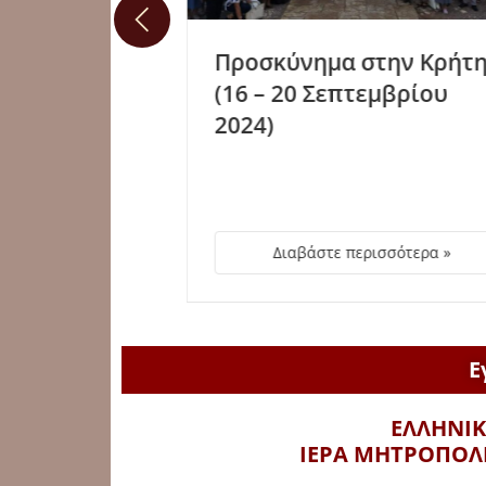
νημα στην Κρήτη
Προσκύνημα στη
20 Σεπτεμβρίου
(21 – 25 Φεβρουα
2024)
αβάστε περισσότερα »
Διαβάστε περισσότ
Ε
ΕΛΛΗΝΙ
ΙΕΡΑ ΜΗΤΡΟΠΟΛΙ