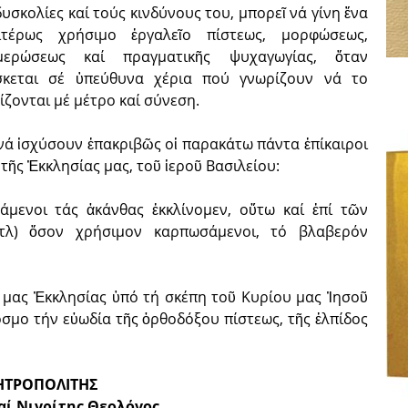
δυσκολίες καί τούς κινδύνους του, μπορεῖ νά γίνη ἕνα
αιτέρως χρήσιμο ἐργαλεῖο πίστεως, μορφώσεως,
μερώσεως καί πραγματικῆς ψυχαγωγίας, ὅταν
σκεται σέ ὑπεύθυνα χέρια πού γνωρίζουν νά το
ίζονται μέ μέτρο καί σύνεση.
 νά ἰσχύσουν ἐπακριβῶς οἱ παρακάτω πάντα ἐπίκαιροι
τῆς Ἐκκλησίας μας, τοῦ ἱεροῦ Βασιλείου:
μενοι τάς ἀκάνθας ἐκκλίνομεν, οὕτω καί ἐπί τῶν
κτλ) ὅσον χρήσιμον καρπωσάμενοι, τό βλαβερόν
ς μας Ἐκκλησίας ὑπό τή σκέπη τοῦ Κυρίου μας Ἰησοῦ
όσμο τήν εὐωδία τῆς ὀρθοδόξου πίστεως, τῆς ἐλπίδος
ΗΤΡΟΠΟΛΙΤΗΣ
αί Νιγρίτης Θεολόγος