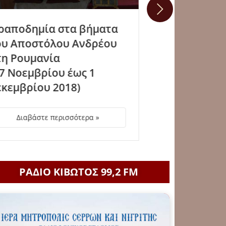
Ιεραποδημία στους Αγίους
Ιεραπ
Τόπους
(14 –
(17 – 23 Ιανουαρίου 2026)
2026)
Διαβάστε περισσότερα »
Δ
ΡΑΔΙΟ ΚΙΒΩΤΟΣ 99,2 FM