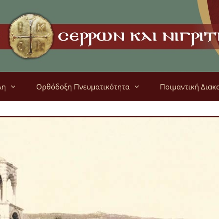
λη
Ορθόδοξη Πνευματικότητα
Ποιμαντική Διακ