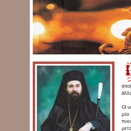
ὁπο
ἀλλά
Οἱ 
μία
πν
μετ