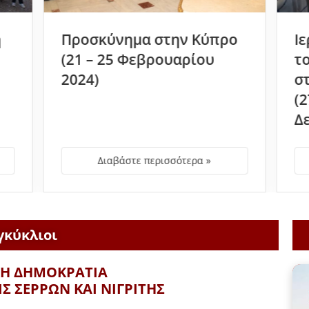
ν Κύπρο
Ιεραποδημία στα βήματα
ρίου
του Αποστόλου Ανδρέου
στη Ρουμανία
(27 Νοεμβρίου έως 1
Δεκεμβρίου 2018)
ερα »
Διαβάστε περισσότερα »
γκύκλιοι
ΚΗ ΔΗΜΟΚΡΑΤΙΑ
Σ ΣΕΡΡΩΝ ΚΑΙ ΝΙΓΡΙΤΗΣ