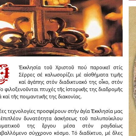
Ἐκκλησία τοῦ Χριστοῦ πού παροικεῖ στίς
Σέρρες σέ καλωσορίζει μέ αἰσθήματα τιμῆς
καί ἀγάπης στόν διαδικτυακό της οἶκο, στόν
ῖο φιλοξενοῦνται πτυχές τῆς ἱστορικῆς της διαδρομῆς
 καί τῆς ποιμαντικῆς της διακονίας.
νέες τεχνολογίες προσφέρουν στήν ἁγία Ἐκκλησία μας
 ἐπιπλέον δυνατότητα ἀσκήσεως τοῦ πολυποίκιλου
ευματικοῦ της ἔργου μέσα στόν ραγδαίως
αβαλλόμενο σύγχρονο κόσμο. Τό διαδίκτυο, μέ ὅλες