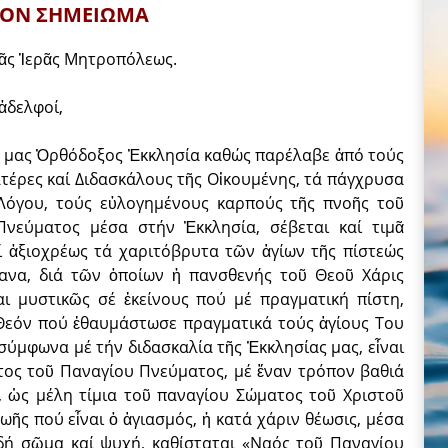
ΙΟΝ ΣΗΜΕΙΩΜΑ
μᾶς Ἱερᾶς Μητροπόλεως.
ἀδελφοί,
 μας Ὀρθόδοξος Ἐκκλησία καθώς παρέλαβε ἀπό τούς
έρες καί Διδασκάλους τῆς Οἰκουμένης, τά πάγχρυσα
Λόγου, τούς εὐλογημένους καρπούς τῆς πνοῆς τοῦ
Πνεύματος μέσα στήν Ἐκκλησία, σέβεται καί τιμᾶ
 ἀξιοχρέως τά χαριτόβρυτα τῶν ἁγίων τῆς πίστεώς
ψανα, διά τῶν ὁποίων ἡ πανσθενής τοῦ Θεοῦ Χάρις
ι μυστικῶς σέ ἐκείνους πού μέ πραγματική πίστη,
 Θεόν πού ἐθαυμάστω­σε πραγματικά τούς ἁγίους Του
 σύμφωνα μέ τήν διδασκαλία τῆς Ἐκκλησίας μας, εἶναι
ιτος τοῦ Παναγίου Πνεύματος, μέ ἕναν τρόπον βαθιά
ς, ὡς μέλη τίμια τοῦ παναγίου Σώματος τοῦ Χρι­στοῦ
ῆς πού εἶναι ὁ ἁγια­σμός, ἡ κατά χάριν θέωσις, μέσα
δή σῶμα καί ψυχή, καθίσταται «Ναός τοῦ Παναγίου