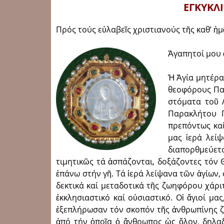
ΕΓΚΥΚΛ
Πρός τούς εὐλαβεῖς χριστιανούς τῆς καθ’ ἡ
Ἀγαπητοί μου 
Ἡ Ἁγία μητέρα
θεοφόρους Πατ
στόματα τοῦ 
Παρα­κλήτου 
πρεπόντως καί
μας ἱερά λεί
διαπορθμεύετα
τιμητικῶς τά ἀσπάζονται, δοξάζοντες τόν
ἐπάνω στήν γῆ. Τά ἱερά λείψανα τῶν ἁγίων,
δεκτικά καί μετα­δοτικά τῆς ζωηφόρου χάρ
ἐκκλησιαστικό καί οὐσιαστικό. Οἱ ἅγιοί μα
ἐξεπλήρωσαν τόν σκοπόν τῆς ἀνθρωπί­νης ζω
ἀπό τήν ὁποῖα ὁ ἄνθρωπος ὡς ὅλον, δηλα