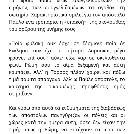
τα ωραία πόδια «των ευαγγελιζομένων την
ειρήνην, των ευαγγελιζομένων τα αγαθά», τη
σωτηρία. Χαρακτηριστικά ομιλεί για τον απόστολο
Παύλο ενα τροπάριο, η «υπακοή», της ακολουθίας
του όρθρου της μνήμης τους:
«Ποία φυλακή ουκ έσχε σε δέσμιον; ποία δε
Εκκλησία ουκ έχει σε ρήτορα; Δαμασκός μέγα
φρονεί επί σοι Παύλε· είδε γαρ σε σκελισθέντα
φωτί. Ρώμη σου το αίμα δεξαμενή και αύτη
κομπάζει. Αλλ’ η Ταρσός πλέον χαίρει και πόθω
τιμά σου τα σπάργανα. Αλλ’ ω Παύλε απόστολε, το
καύχημα της οικουμένης, προφθάσας ημάς
στήριξον».
Και γύρω από αυτά τα ενθυμήματα της διαβάσεως
των αποστόλων πανηγύριζαν οι πόλεις και οι
χώρες κατά την ημέρα αυτή, όσες δεν είχαν την
τιμή, όπως η Ρώμη, να κατέχουν τα ιερά των