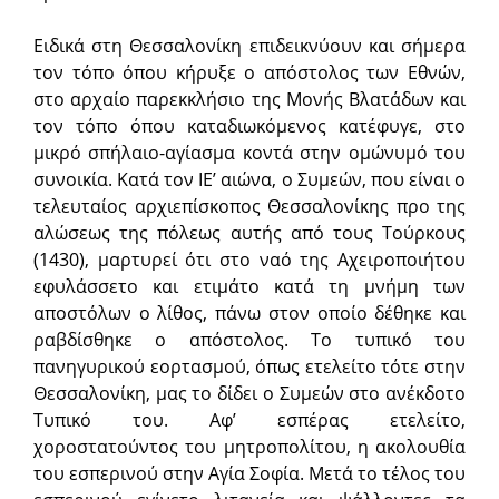
Ειδικά στη Θεσσαλονίκη επιδεικνύουν και σήμερα
τον τόπο όπου κήρυξε ο απόστολος των Εθνών,
στο αρχαίο παρεκκλήσιο της Μονής Βλατάδων και
τον τόπο όπου καταδιωκόμενος κατέφυγε, στο
μικρό σπήλαιο-αγίασμα κοντά στην ομώνυμό του
συνοικία. Κατά τον ΙΕ’ αιώνα, ο Συμεών, που είναι ο
τελευταίος αρχιεπίσκοπος Θεσσαλονίκης προ της
αλώσεως της πόλεως αυτής από τους Τούρκους
(1430), μαρτυρεί ότι στο ναό της Αχειροποιήτου
εφυλάσσετο και ετιμάτο κατά τη μνήμη των
αποστόλων ο λίθος, πάνω στον οποίο δέθηκε και
ραβδίσθηκε ο απόστολος. Το τυπικό του
πανηγυρικού εορτασμού, όπως ετελείτο τότε στην
Θεσσαλονίκη, μας το δίδει ο Συμεών στο ανέκδοτο
Τυπικό του. Αφ’ εσπέρας ετελείτο,
χοροστατούντος του μητροπολίτου, η ακολουθία
του εσπερινού στην Αγία Σοφία. Μετά το τέλος του