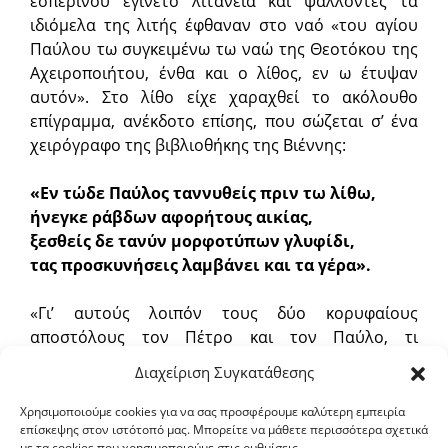
εσπερινού εγίνετο λιτανεία και ψάλλοντες τα
ιδιόμελα της λιτής έφθαναν στο ναό «του αγίου
Παύλου τω συγκειμένω τω ναώ της Θεοτόκου της
Αχειροποιήτου, ένθα και ο λίθος, εν ω έτυψαν
αυτόν». Στο λίθο είχε χαραχθεί το ακόλουθο
επίγραμμα, ανέκδοτο επίσης, που σώζεται σ’ ένα
χειρόγραφο της βιβλιοθήκης της Βιέννης:
«Εν τώδε Παύλος ταννυθείς πριν τω λίθω,
ήνεγκε ράβδων αφορήτους αικίας,
ξεσθείς δε τανύν μορφοτύπων γλυφίδι,
τας προσκυνήσεις λαμβάνει και τα γέρα».
«Γι’ αυτούς λοιπόν τους δύο κορυφαίους
αποστόλους τον Πέτρο και τον Παύλο, τι
μεγαλύτερο εγκώμιο θα μπορούσε κανείς να
Διαχείριση Συγκατάθεσης
επινόησει», παρατηρεί το συναξάριο της ημέρας,
«παρά τη μαρτυρία και ανακήρυξη του Κυρίου γι’
Χρησιμοποιούμε cookies για να σας προσφέρουμε καλύτερη εμπειρία
επίσκεψης στον ιστότοπό μας. Μπορείτε να μάθετε περισσότερα σχετικά
αυτούς; Τον μεν ένα τον μακάρισε και πέτρα τον
με τα cookies που χρησιμοποιούμε στις ρυθμίσεις.