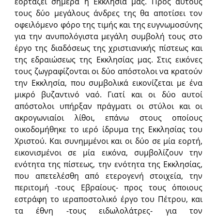
εορτάζει σήμερα η Εκκλησία μας. Προς αυτούς
τους δύο μεγάλους άνδρες της θα αποτίσει τον
οφειλόμενο φόρο της τιμής και της ευγνωμοσύνης
για την ανυπολόγιστα μεγάλη συμβολή τους στο
έργο της διαδόσεως της χριστιανικής πίστεως και
της εδραιώσεως της Εκκλησίας μας. Στις εικόνες
τους ζωγραφίζονται οι δύο απόστολοι να κρατούν
την Εκκλησία, που συμβολικά εικονίζεται με ένα
μικρό βυζαντινό ναό. Γιατί και οι δύο αυτοί
απόστολοι υπήρξαν πράγματι οι στύλοι και οι
ακρογωνιαίοι λίθοι, επάνω στους οποίους
οικοδομήθηκε το ιερό ίδρυμα της Εκκλησίας του
Χριστού. Και συνημμένοι και οι δύο σε μία εορτή,
εικονισμένοι σε μία εικόνα, συμβολίζουν την
ενότητα της πίστεως, την ενότητα της Εκκλησίας,
που απετελέσθη από ετερογενή στοιχεία, την
περιτομή -τους Εβραίους- προς τους όποιους
εστράφη το ιεραποστολικό έργο του Πέτρου, και
τα έθνη -τους ειδωλολάτρες- για τον