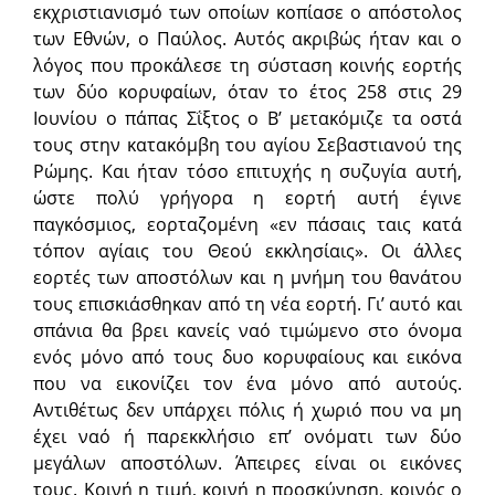
εκχριστιανισμό των οποίων κοπίασε ο απόστολος
των Εθνών, ο Παύλος. Αυτός ακριβώς ήταν και ο
λόγος που προκάλεσε τη σύσταση κοινής εορτής
των δύο κορυφαίων, όταν το έτος 258 στις 29
Ιουνίου ο πάπας Σΐξτος ο Β’ μετακόμιζε τα οστά
τους στην κατακόμβη του αγίου Σεβαστιανού της
Ρώμης. Και ήταν τόσο επιτυχής η συζυγία αυτή,
ώστε πολύ γρήγορα η εορτή αυτή έγινε
παγκόσμιος, εορταζομένη «εν πάσαις ταις κατά
τόπον αγίαις του Θεού εκκλησίαις». Οι άλλες
εορτές των αποστόλων και η μνήμη του θανάτου
τους επισκιάσθηκαν από τη νέα εορτή. Γι’ αυτό και
σπάνια θα βρει κανείς ναό τιμώμενο στο όνομα
ενός μόνο από τους δυο κορυφαίους και εικόνα
που να εικονίζει τον ένα μόνο από αυτούς.
Αντιθέτως δεν υπάρχει πόλις ή χωριό που να μη
έχει ναό ή παρεκκλήσιο επ’ ονόματι των δύο
μεγάλων αποστόλων. Άπειρες είναι οι εικόνες
τους. Κοινή η τιμή, κοινή η προσκύνηση, κοινός ο