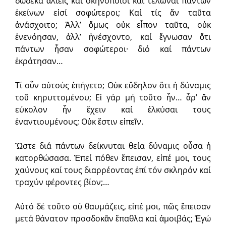
δώδεκα ἁλιεῖς καί σκηνοποιοί καί τελῶναι πάντων
ἐκείνων εἰσί σοφώτεροι; Καί τίς ἄν ταῦτα
ἀνάσχοιτο; Ἀλλ’ ὅμως οὐκ εἶπον ταῦτα, οὐκ
ἐνενόησαν, ἀλλ’ ἠνέσχοντο, καί ἔγνωσαν ὅτι
πάντων ἦσαν σοφώτεροι· διό καί πάντων
ἐκράτησαν…
Τί οὖν αὐτούς ἐπήγετο; Οὐκ εὔδηλον ὅτι ἡ δύναμις
τοῦ κηρυττομένου; Εἰ γάρ μή τοῦτο ἦν… ἆρ’ ἄν
εύκολον ἦν ἔχειν καί ἑλκύσαι τους
ἐναντιουμένους; Οὐκ ἔστιν εἰπεῖν.
Ὥστε διά πάντων δείκνυται θεία δύναμις οὖσα ἡ
κατορθώσασα. Ἐπεί πόθεν ἔπεισαν, εἰπέ μοι, τους
χαύνους καί τους διαρρέοντας ἐπί τόν σκληρόν καί
τραχύν φέροντες βίον;…
Αὐτό δέ τοῦτο οὐ θαυμάζεις, εἰπέ μοι, πῶς ἔπεισαν
μετά θάνατον προσδοκᾶν ἔπαθλα καί ἀμοιβάς; Ἐγώ