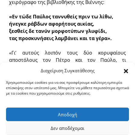
χειρόγραφο της βιβλιοθήκης της Βιέννης:
«Εν τώδε Παύλος ταννυθείς πριν τω λίθω,
ήνεγκε ράβδων αφορήτους αικίας,
ξεσθείς δε τανύν μορφοτύπων γλυφίδι,
τας προσκυνήσεις λαμβάνει και τα γέρα».
«Γι’ αυτούς λοιπόν τους δύο κορυφαίους
αποστόλους τον Πέτρο και τον Παύλο, τι
μεγαλύτερο εγκώμιο θα μπορούσε κανείς να
Διαχείριση Συγκατάθεσης
επινόησει», παρατηρεί το συναξάριο της ημέρας,
«παρά τη μαρτυρία και ανακήρυξη του Κυρίου γι’
Χρησιμοποιούμε cookies για να σας προσφέρουμε καλύτερη εμπειρία
επίσκεψης στον ιστότοπό μας. Μπορείτε να μάθετε περισσότερα σχετικά
αυτούς; Τον μεν ένα τον μακάρισε και πέτρα τον
με τα cookies που χρησιμοποιούμε στις ρυθμίσεις.
ονόμασε, επάνω στην οποία είπε ότι θα ιδρύσει
την Εκκλησία Του. Για τον άλλον δε είπε ότι θα
γίνει το σκεύος της εκλογής Του και ότι θα
Αποδοχή
βαστάσει το όνομά Του ενώπιον τυράννων και
βασιλέων».
Δεν αποδέχομαι