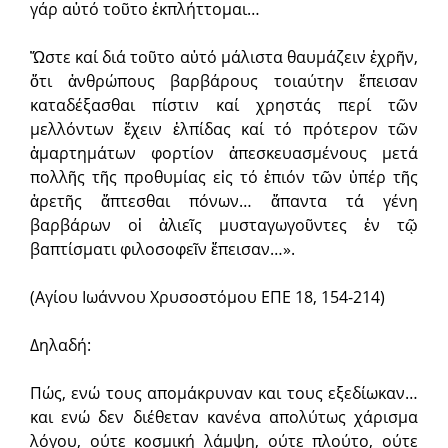
γάρ αὐτό τοῦτο ἐκπλήττομαι…
Ὤστε καί διά τοῦτο αὐτό μάλιστα θαυμάζειν ἐχρῆν,
ὅτι ἀνθρώπους βαρβάρους τοιαύτην ἔπεισαν
καταδέξασθαι πίστιν καί χρηστάς περί τῶν
μελλόντων ἔχειν ἐλπίδας καί τό πρότερον τῶν
ἁμαρτημάτων φορτίον ἀπεσκευασμένους μετά
πολλῆς τῆς προθυμίας εἰς τό ἐπιόν τῶν ὑπέρ τῆς
ἀρετῆς ἅπτεσθαι πόνων… ἅπαντα τά γένη
βαρβάρων οἱ ἁλιεῖς μυσταγωγοῦντες ἐν τῷ
βαπτίσματι φιλοσοφεῖν ἔπεισαν…».
(Αγίου Ιωάννου Χρυσοστόμου ΕΠΕ 18, 154-214)
Δηλαδή:
Πώς, ενώ τους απομάκρυναν και τους εξεδίωκαν…
και ενώ δεν διέθεταν κανένα απολύτως χάρισμα
λόγου, ούτε κοσμική λάμψη, ούτε πλούτο, ούτε