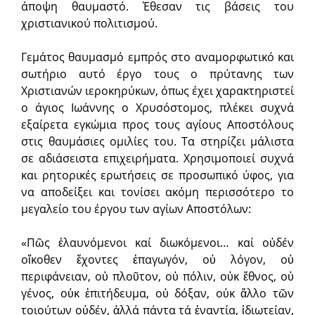
άποψη θαυμαστό. Έθεσαν τις βάσεις του
χριστιανικού πολιτισμού.
Γεμάτος θαυμασμό εμπρός στο αναμορφωτικό και
σωτήριο αυτό έργο τους ο πρύτανης των
Χριστιανών ιεροκηρύκων, όπως έχει χαρακτηριστεί
ο άγιος Ιωάννης ο Χρυσόστομος, πλέκει συχνά
εξαίρετα εγκώμια προς τους αγίους Αποστόλους
στις θαυμάσιες ομιλίες του. Τα στηρίζει μάλιστα
σε αδιάσειστα επιχειρήματα. Χρησιμοποιεί συχνά
και ρητορικές ερωτήσεις σε προσωπικό ύφος, για
να αποδείξει και τονίσει ακόμη περισσότερο το
μεγαλείο του έργου των αγίων Αποστόλων:
«Πῶς ἐλαυνόμενοι καί διωκόμενοι… καί οὐδέν
οἴκοθεν ἔχοντες ἐπαγωγόν, οὐ λόγον, οὐ
περιφάνειαν, οὐ πλοῦτον, οὐ πόλιν, οὐκ ἔθνος, οὐ
γένος, οὐκ ἐπιτήδευμα, οὐ δόξαν, οὐκ ἄλλο τῶν
τοιούτων οὐδέν, ἀλλά πάντα τά ἐναντία, ἰδιωτείαν,