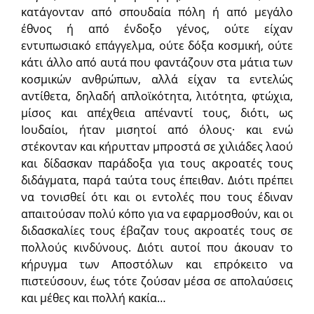
κατάγονταν από σπουδαία πόλη ή από μεγάλο
έθνος ή από ένδοξο γένος, ούτε είχαν
εντυπωσιακό επάγγελμα, ούτε δόξα κοσμική, ούτε
κάτι άλλο από αυτά που φαντάζουν στα μάτια των
κοσμικών ανθρώπων, αλλά είχαν τα εντελώς
αντίθετα, δηλαδή απλοϊκότητα, λιτότητα, φτώχια,
μίσος και απέχθεια απέναντί τους, διότι, ως
Ιουδαίοι, ήταν μισητοί από όλους· και ενώ
στέκονταν και κήρυτταν μπροστά σε χιλιάδες λαού
και δίδασκαν παράδοξα για τους ακροατές τους
διδάγματα, παρά ταύτα τους έπειθαν. Διότι πρέπει
να τονισθεί ότι και οι εντολές που τους έδιναν
απαιτούσαν πολύ κόπο για να εφαρμοσθούν, και οι
διδασκαλίες τους έβαζαν τους ακροατές τους σε
πολλούς κινδύνους. Διότι αυτοί που άκουαν το
κήρυγμα των Αποστόλων και επρόκειτο να
πιστεύσουν, έως τότε ζούσαν μέσα σε απολαύσεις
και μέθες και πολλή κακία…