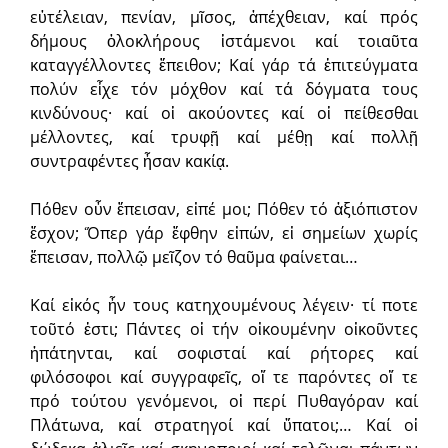
εὐτέλειαν, πενίαν, μῖσος, ἀπέχθειαν, καί πρός
δήμους ὁλοκλήρους ἱστάμενοι καί τοιαῦτα
καταγγέλλοντες ἔπειθον; Καί γάρ τά ἐπιτεύγματα
πολύν εἶχε τόν μόχθον καί τά δόγματα τους
κινδύνους· καί οἱ ακούοντες καί οἱ πείθεσθαι
μέλλοντες, καί τρυφῇ καί μέθῃ καί πολλῇ
συντραφέντες ἦσαν κακίᾳ.
Πόθεν οὖν ἔπεισαν, εἰπέ μοι; Πόθεν τό ἀξιόπιστον
ἔσχον; Ὅπερ γάρ ἔφθην εἰπών, εἰ σημείων χωρίς
ἔπεισαν, πολλῷ μεῖζον τό θαῦμα φαίνεται…
Καί εἰκός ἦν τους κατηχουμένους λέγειν· τί ποτε
τοῦτό ἐστι; Πάντες οἱ τήν οἰκουμένην οἰκοῦντες
ἠπάτηνται, καί σοφισταί καί ρήτορες καί
φιλόσοφοι καί συγγραφεῖς, οἵ τε παρόντες οἵ τε
πρό τούτου γενόμενοι, οἱ περί Πυθαγόραν καί
Πλάτωνα, καί στρατηγοί καί ὕπατοι;… Καί οἱ