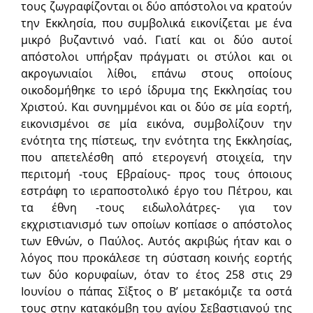
τους ζωγραφίζονται οι δύο απόστολοι να κρατούν
την Εκκλησία, που συμβολικά εικονίζεται με ένα
μικρό βυζαντινό ναό. Γιατί και οι δύο αυτοί
απόστολοι υπήρξαν πράγματι οι στύλοι και οι
ακρογωνιαίοι λίθοι, επάνω στους οποίους
οικοδομήθηκε το ιερό ίδρυμα της Εκκλησίας του
Χριστού. Και συνημμένοι και οι δύο σε μία εορτή,
εικονισμένοι σε μία εικόνα, συμβολίζουν την
ενότητα της πίστεως, την ενότητα της Εκκλησίας,
που απετελέσθη από ετερογενή στοιχεία, την
περιτομή -τους Εβραίους- προς τους όποιους
εστράφη το ιεραποστολικό έργο του Πέτρου, και
τα έθνη -τους ειδωλολάτρες- για τον
εκχριστιανισμό των οποίων κοπίασε ο απόστολος
των Εθνών, ο Παύλος. Αυτός ακριβώς ήταν και ο
λόγος που προκάλεσε τη σύσταση κοινής εορτής
των δύο κορυφαίων, όταν το έτος 258 στις 29
Ιουνίου ο πάπας Σΐξτος ο Β’ μετακόμιζε τα οστά
τους στην κατακόμβη του αγίου Σεβαστιανού της