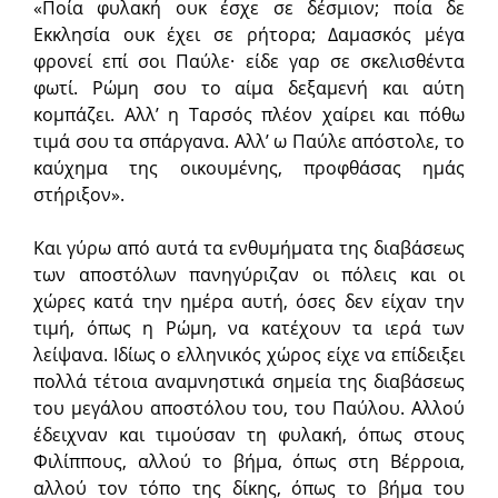
«Ποία φυλακή ουκ έσχε σε δέσμιον; ποία δε
Εκκλησία ουκ έχει σε ρήτορα; Δαμασκός μέγα
φρονεί επί σοι Παύλε· είδε γαρ σε σκελισθέντα
φωτί. Ρώμη σου το αίμα δεξαμενή και αύτη
κομπάζει. Αλλ’ η Ταρσός πλέον χαίρει και πόθω
τιμά σου τα σπάργανα. Αλλ’ ω Παύλε απόστολε, το
καύχημα της οικουμένης, προφθάσας ημάς
στήριξον».
Και γύρω από αυτά τα ενθυμήματα της διαβάσεως
των αποστόλων πανηγύριζαν οι πόλεις και οι
χώρες κατά την ημέρα αυτή, όσες δεν είχαν την
τιμή, όπως η Ρώμη, να κατέχουν τα ιερά των
λείψανα. Ιδίως ο ελληνικός χώρος είχε να επίδειξει
πολλά τέτοια αναμνηστικά σημεία της διαβάσεως
του μεγάλου αποστόλου του, του Παύλου. Αλλού
έδειχναν και τιμούσαν τη φυλακή, όπως στους
Φιλίππους, αλλού το βήμα, όπως στη Βέρροια,
αλλού τον τόπο της δίκης, όπως το βήμα του