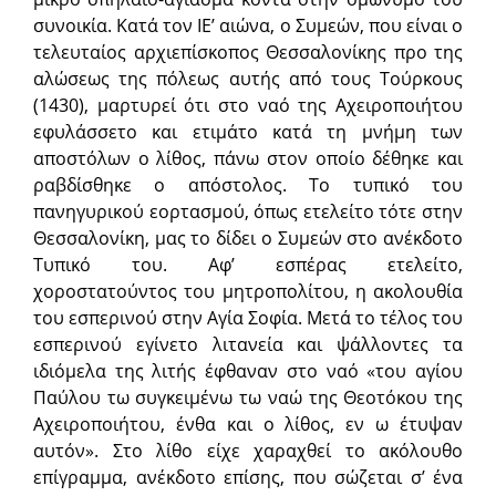
συνοικία. Κατά τον ΙΕ’ αιώνα, ο Συμεών, που είναι ο
τελευταίος αρχιεπίσκοπος Θεσσαλονίκης προ της
αλώσεως της πόλεως αυτής από τους Τούρκους
(1430), μαρτυρεί ότι στο ναό της Αχειροποιήτου
εφυλάσσετο και ετιμάτο κατά τη μνήμη των
αποστόλων ο λίθος, πάνω στον οποίο δέθηκε και
ραβδίσθηκε ο απόστολος. Το τυπικό του
πανηγυρικού εορτασμού, όπως ετελείτο τότε στην
Θεσσαλονίκη, μας το δίδει ο Συμεών στο ανέκδοτο
Τυπικό του. Αφ’ εσπέρας ετελείτο,
χοροστατούντος του μητροπολίτου, η ακολουθία
του εσπερινού στην Αγία Σοφία. Μετά το τέλος του
εσπερινού εγίνετο λιτανεία και ψάλλοντες τα
ιδιόμελα της λιτής έφθαναν στο ναό «του αγίου
Παύλου τω συγκειμένω τω ναώ της Θεοτόκου της
Αχειροποιήτου, ένθα και ο λίθος, εν ω έτυψαν
αυτόν». Στο λίθο είχε χαραχθεί το ακόλουθο
επίγραμμα, ανέκδοτο επίσης, που σώζεται σ’ ένα