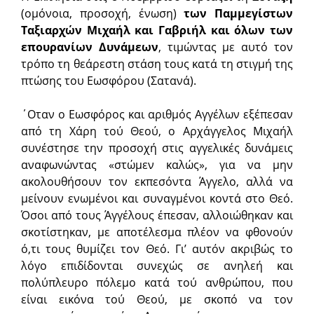
(ομόνοια, προσοχή, ένωση)
των Παμμεγίστων
Ταξιαρχών Μιχαήλ και Γαβριήλ και όλων των
επουρανίων Δυνάμεων
, τιμώντας με αυτό τον
τρόπο τη θεάρεστη στάση τους κατά τη στιγμή της
πτώσης του Εωσφόρου (Σατανά).
΄Οταν ο Εωσφόρος και αριθμός Αγγέλων εξέπεσαν
από τη Χάρη τού Θεού, ο Αρχάγγελος Μιχαήλ
συνέστησε την προσοχή στις αγγελικές δυνάμεις
αναφωνώντας «στώμεν καλώς», για να μην
ακολουθήσουν τον εκπεσόντα Άγγελο, αλλά να
μείνουν ενωμένοι και συναγμένοι κοντά στο Θεό.
Όσοι από τους Άγγέλους έπεσαν, αλλοιώθηκαν και
σκοτίστηκαν, με αποτέλεσμα πλέον να φθονούν
ό,τι τους θυμίζει τον Θεό. Γι’ αυτόν ακριβώς το
λόγο επιδίδονται συνεχώς σε ανηλεή και
πολύπλευρο πόλεμο κατά τού ανθρώπου, που
είναι εικόνα τού Θεού, με σκοπό να τον