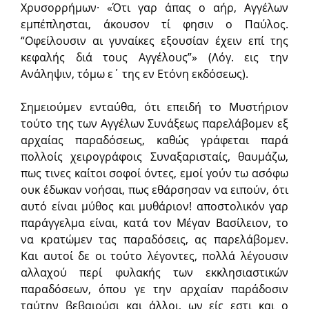
Χρυσορρήμων· «Ότι γαρ άπας ο αήρ, Αγγέλων
εμπέπλησται, άκουσον τί φησιν ο Παύλος.
“Οφείλουσιν αι γυναίκες εξουσίαν έχειν επί της
κεφαλής διά τους Αγγέλους”» (Λόγ. εις την
Ανάληψιν, τόμω ε΄ της εν Ετόνη εκδόσεως).
Σημειούμεν ενταύθα, ότι επειδή το Μυστήριον
τούτο της των Αγγέλων Συνάξεως παρελάβομεν εξ
αρχαίας παραδόσεως, καθώς γράφεται παρά
πολλοίς χειρογράφοις Συναξαρισταίς, θαυμάζω,
πως τινες καίτοι σοφοί όντες, εμοί γούν τω ασόφω
ουκ έδωκαν νοήσαι, πως εθάρσησαν να ειπούν, ότι
αυτό είναι μύθος και μυθάριον! αποστολικόν γαρ
παράγγελμα είναι, κατά τον Μέγαν Βασίλειον, το
να κρατώμεν τας παραδόσεις, ας παρελάβομεν.
Kαι αυτοί δε οι τούτο λέγοντες, πολλά λέγουσιν
αλλαχού περί φυλακής των εκκλησιαστικών
παραδόσεων, όπου γε την αρχαίαν παράδοσιν
ταύτην βεβαιούσι και άλλοι, ων είς εστι και ο