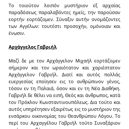
Το τοιούτον λοιπόν μυστήριον εξ αρχαίας
παραδόσεως παραλαβόντες ημείς, την παρούσαν
εορτήν εορτάζομεν. Σύναξιν αυτήν ονομάζοντες
των Αγγέλων: τουτέστι προσοχήν, ομόνοιαν και
ένωσιν.
Αρχάγγελος Γαβριήλ
Μαζί δε με τον Αρχάγγελον Μιχαήλ εορτάζομεν
σήμερον και τον ωραιότατον και χαριέστατον
Αρχάγγελον Γαβριήλ. Διατί και αυτός πολλάς
ευεργεσίας εποίησεν εις το ανθρώπινον γένος,
τόσον εν τη Παλαιά, όσον και εν τη Νέα Διαθήκη.
Γαβριήλ δε θέλει να ειπή, Θεός και άνθρωπος, κατά
τον Πρόκλον Kωνσταντινουπόλεως. Δια τούτο και
αυτός υπηρέτησεν εξαιρέτως εις το μυστήριον της
ενσάρκου οικονομίας του Θεανθρώπου Λόγου. Το
περί του Αρχαγγέλου Γαβριήλ τούτο Συναξάριον