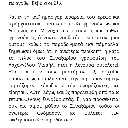
τω αγαθώ; Βέβαια ουδέν.
Kαι εν τη καθ’ ημάς γαρ ιεραρχία, του Ιερέως και
Ιεράρχου ατακτούντων και κακώς φρονούντων, και
Διάκονος και Μοναχός ευτακτούντες και ορθώς
φρονούντες, δύνανται νουθετήσαι και ευτακτήσαι
αυτούς, καθώς τα παραδείγματά εισι πάμπολλα.
Σημείωσαι όμως ότι η ανωτέρω περικοπή, η κατά
το τέλος του Συναξαρίου γραφομένη του
Αρχαγγέλου Μιχαήλ, ήτοι η λέγουσα αυτολεξεί·
«Το τοιούτον ουν μυστήριον εξ αρχαίας
παραδόσεως παραλαβόντες την παρούσαν εορτήν
εορτάζομεν, Σύναξιν αυτήν ονομάζοντες, ως
είρηται». Αύτη, λέγω, κακώς παρελείφθη από τους
τετυπωμένους Συναξαριστάς. Ει γαρ προσέκειτο,
ουκ άν, οίμαι, μύθον το Συναξάριον τούτο οι
ανωτέρω ωνόμασαν, ως φύλακες των
εκκλησιαστικών παραδόσεων.