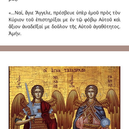
«…Ναί, ἅγιε Ἅγγελε, πρέσβευε ὑπὲρ ἐμοῦ πρὸς τὸν
Κύριον τοῦ ἐπιστηρίξαι με ἐν τῷ φόβῳ Αὐτοῦ καὶ
ἄξιον ἀναδεῖξαί με δοῦλον τῆς Αὐτοῦ ἀγαθότητος.
Ἀμήν.