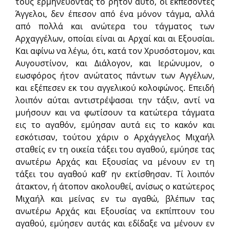
τους ερμηνεύοντας το ρητόν αυτό, οι εκπεσόντες
Άγγελοι, δεν έπεσον από ένα μόνον τάγμα, αλλά
από πολλά και ανώτερα του τάγματος των
Αρχαγγέλων, οποίαι είναι αι Αρχαί και αι Εξουσίαι.
Kαι αφίνω να λέγω, ότι, κατά τον Χρυσόστομον, και
Αυγουστίνον, και Διάλογον, και Ιερώνυμον, ο
εωσφόρος ήτον ανώτατος πάντων των Αγγέλων,
και εξέπεσεν εκ του αγγελικού κολοφώνος. Επειδή
λοιπόν αύται αντιστρέψασαι την τάξιν, αντί να
μυήσουν και να φωτίσουν τα κατώτερα τάγματα
εις το αγαθόν, εμύησαν αυτά εις το κακόν και
εσκότισαν, τούτου χάριν ο Αρχάγγελος Μιχαήλ
σταθείς εν τη οικεία τάξει του αγαθού, εμύησε τας
ανωτέρω Αρχάς και Εξουσίας να μένουν εν τη
τάξει του αγαθού καθ’ ην εκτίσθησαν. Τί λοιπόν
άτακτον, ή άτοπον ακολουθεί, ανίσως ο κατώτερος
Μιχαήλ και μείνας εν τω αγαθώ, βλέπων τας
ανωτέρω Αρχάς και Εξουσίας να εκπίπτουν του
αγαθού, εμύησεν αυτάς και εδίδαξε να μένουν εν