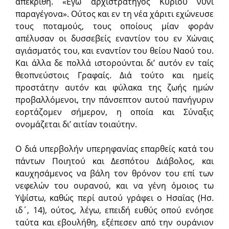
απεκρίθη. «Εγώ αρχιστράτηγος Κυρίου νυνί
παραγέγονα». Ούτος και εν τη νέα χάριτι εχώνευσε
τους ποταμούς, τους οποίους μίαν φοράν
απέλυσαν οι δυσσεβείς εναντίον του εν Χώναις
αγιάσματός του, και εναντίον του θείου Ναού του.
Και άλλα δε πολλά ιστορούνται δι’ αυτόν εν ταίς
θεοπνεύστοις Γραφαίς. Διά τούτο και ημείς
προστάτην αυτόν και φύλακα της ζωής ημών
προβαλλόμενοι, την πάνσεπτον αυτού πανήγυριν
εορτάζομεν σήμερον, η οποία και Σύναξις
ονομάζεται δι’ αιτίαν τοιαύτην.
Ο διά υπερβολήν υπερηφανίας επαρθείς κατά του
πάντων Ποιητού και Δεσπότου Διάβολος, και
καυχησάμενος να βάλη τον θρόνον του επί των
νεφελών του ουρανού, και να γένη όμοιος τω
Υψίστω, καθώς περί αυτού γράφει ο Ησαΐας (Ησ.
ιδ΄, 14), ούτος, λέγω, επειδή ευθύς οπού ενόησε
ταύτα και εβουλήθη, εξέπεσεν από την ουράνιον