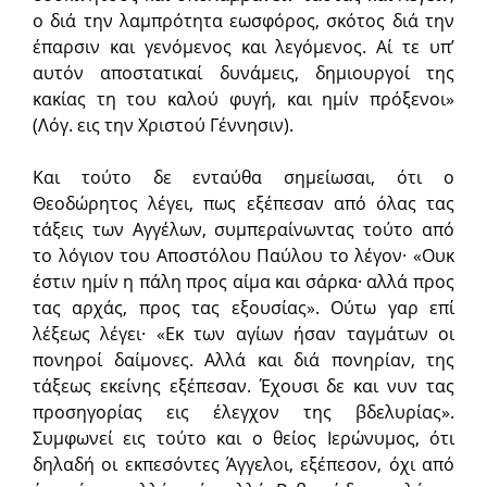
ο διά την λαμπρότητα εωσφόρος, σκότος διά την
έπαρσιν και γενόμενος και λεγόμενος. Αί τε υπ’
αυτόν αποστατικαί δυνάμεις, δημιουργοί της
κακίας τη του καλού φυγή, και ημίν πρόξενοι»
(Λόγ. εις την Χριστού Γέννησιν).
Και τούτο δε ενταύθα σημείωσαι, ότι ο
Θεοδώρητος λέγει, πως εξέπεσαν από όλας τας
τάξεις των Αγγέλων, συμπεραίνωντας τούτο από
το λόγιον του Αποστόλου Παύλου το λέγον· «Ουκ
έστιν ημίν η πάλη προς αίμα και σάρκα· αλλά προς
τας αρχάς, προς τας εξουσίας». Ούτω γαρ επί
λέξεως λέγει· «Εκ των αγίων ήσαν ταγμάτων οι
πονηροί δαίμονες. Αλλά και διά πονηρίαν, της
τάξεως εκείνης εξέπεσαν. Έχουσι δε και νυν τας
προσηγορίας εις έλεγχον της βδελυρίας».
Συμφωνεί εις τούτο και ο θείος Ιερώνυμος, ότι
δηλαδή οι εκπεσόντες Άγγελοι, εξέπεσον, όχι από