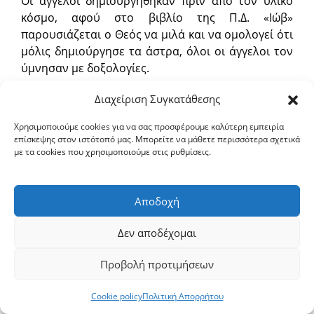
Οι άγγελοι δημιουργήθηκαν πριν από τον υλικό
κόσμο, αφού στο βιβλίο της Π.Δ. «Ιώβ»
παρουσιάζεται ο Θεός να μιλά και να ομολογεί ότι
μόλις δημιούργησε τα άστρα, όλοι οι άγγελοι τον
ύμνησαν με δοξολογίες.
Διαχείριση Συγκατάθεσης
Ενώ και ο Μέγας Βασίλειος αναφέρει ότι πριν τη
δημιουργία του υλικού κόσμου υπήρχε υπέρχρονη
Χρησιμοποιούμε cookies για να σας προσφέρουμε καλύτερη εμπειρία
και πρεσβύτερη κατάσταση, που είναι ο κόσμος
επίσκεψης στον ιστότοπό μας. Μπορείτε να μάθετε περισσότερα σχετικά
των αγγέλων.
με τα cookies που χρησιμοποιούμε στις ρυθμίσεις.
Ο τρόπος με τον οποίο δημιουργήθηκαν από το
Αποδοχή
Θεό δεν μας είναι γνωστός. Ωστόσο μπορούμε να
λάβουμε μία εικόνα γι΄ αυτόν μέσα από την
Δεν αποδέχομαι
διδασκαλία του αγίου Γρηγορίου του Θεολόγου, ο
οποίος λέγει ότι οι αγγελικές δυνάμεις
Προβολή προτιμήσεων
δημιουργήθηκαν μόλις ο Θεός συνέλαβε την ιδέα
της δημιουργίας τους. Δηλαδή η απόφαση του
Cookie policy
Πολιτική Απορρήτου
Θεού να δημιουργήσει τον αγγελικό κόσμο,