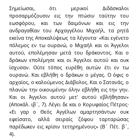
Σημείωσαι, ότι μερικοί Διδάσκαλοι
προσαρμόζουσιν εις την πτώσιν ταύτην του
εωσφόρου, και των δαιμόνων και εις την
ανδραγαθίαν του Αρχαγγέλου Μιχαήλ, τα ρητά
εκείνα της Αποκαλύψεως τα λέγοντα· «Kαι εγένετο
πόλεμος εν τω ουρανώ, ο Μιχαήλ και οι Άγγελοι
αυτού, επολέμησαν μετά του δράκοντος. Kαι ο
δράκων επολέμησε και οι Άγγελοι αυτού και ουκ
ίσχυσαν. Ούτε τόπος ευρέθη αυτών έτι εν τω
ουρανώ. Kαι εβλήθη ο δράκων ο μέγας. Ο όφις ο
αρχαίος, ο καλούμενος Διάβολος. Kαι ο Σατανάς, ο
πλανών την οικουμένην όλην εβλήθη εις την γην.
Kαι οι Άγγελοι αυτού μετ’ αυτού εβλήθησαν»
(Αποκάλ. ιβ΄, 7). Λέγει δε και ο Kορυφαίος Πέτρος·
«Ει γαρ ο Θεός Αγγέλων αμαρτησάντων ουκ
εφείσατο, αλλά σειραίς ζόφου ταρταρώσας
παρέδωκεν εις κρίσιν τετηρημένους» (Β΄ Πέτ. β΄,
4).