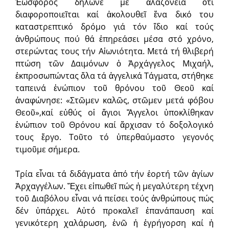
Ἑωσφόρος δήλωνε μέ ἀλαζονεία ὅτι
διαφοροποιεῖται καί ἀκολουθεῖ ἕνα δικό του
καταστρεπτικό δρόμο γιά τόν ἴδιο καί τούς
ἀνθρώπους πού θά ἐπηρεάσει μέσα στό χρόνο,
στερώντας τους τήν Αἰωνιότητα. Μετά τή θλιβερή
πτώση τῶν Δαιμόνων ὁ Ἀρχάγγελος Μιχαήλ,
ἐκπροσωπώντας ὅλα τά ἀγγελικά Τάγματα, στήθηκε
ταπεινά ἐνώπιον τοῦ θρόνου τοῦ Θεοῦ καί
ἀναφώνησε: «Στῶμεν καλῶς, στῶμεν μετά φόβου
Θεοῦ»,καί εὐθύς οἱ ἅγιοι Ἄγγελοι ὑποκλίθηκαν
ἐνώπιον τοῦ Θρόνου καί ἄρχισαν τό δοξολογικό
τους ἔργο. Τοῦτο τό ὑπερθαύμαστο γεγονός
τιμοῦμε σήμερα.
Τρία εἶναι τά διδάγματα ἀπό τήν ἑορτή τῶν ἁγίων
Ἀρχαγγέλων. Ἔχει εἰπωθεῖ πώς ἡ μεγαλύτερη τέχνη
τοῦ Διαβόλου εἶναι νά πείσει τούς ἀνθρώπους πώς
δέν ὑπάρχει. Αὐτό προκαλεῖ ἐπανάπαυση καί
γενικότερη χαλάρωση, ἐνῶ ἡ ἐγρήγορση καί ἡ