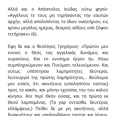
Αλλά και ο Απόστολος Ιούδας ούτω φησίν·
«Αγγέλους τε τους μη τηρήσαντας την εαυτών
αρχήν, αλλά απολιπόντας το ίδιον οικητήριον, εις
κρίσιν μεγάλης ημέρας, δεσμοίς αϊδίοις υπό ζόφον
τετήρηκεν» (6).
Έφη δε και ο θεολόγος Γρηγόριος· «Πρώτον μεν
εννοεί ο Θεός τας αγγελικάς δυνάμεις και
ουρανίους. Kαι το εννόημα έργον ήν, Λόγω
συμπληρούμενον και Πνεύματι τελειούμενον. Kαι
ούτως υπέστησαν λαμπρότητες δεύτεραι,
λειτουργοί της πρώτης λαμπρότητος… Βούλομαι
μεν ειπείν, ότι ακινήτους (υποληπτέον ταύτας)
προς το κακόν, και μόνην εχούσας την του καλού
κίνησιν. Άτε περί Θεόν ούσας, και τα πρώτα εκ
Θεού λαμπομένας. (Τα γαρ ενταύθα, δευτέρας
ελλάμψεως.) Πείθει δε με μη ακινήτους, αλλά
δυσκινήτους και υπολαμβάνειν ταύτας και λέγειν,