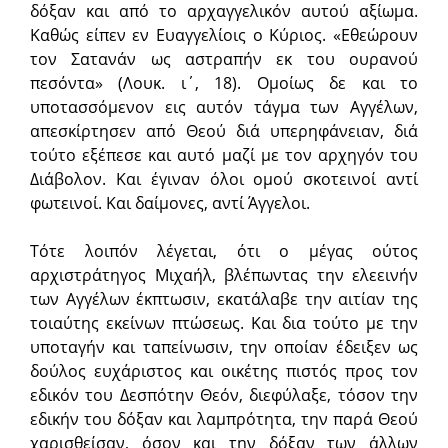
δόξαν και από το αρχαγγελικόν αυτού αξίωμα.
Καθώς είπεν εν Ευαγγελίοις ο Κύριος. «Εθεώρουν
τον Σατανάν ως αστραπήν εκ του ουρανού
πεσόντα» (Λουκ. ι΄, 18). Ομοίως δε και το
υποτασσόμενον εις αυτόν τάγμα των Αγγέλων,
απεσκίρτησεν από Θεού διά υπερηφάνειαν, διά
τούτο εξέπεσε και αυτό μαζί με τον αρχηγόν του
Διάβολον. Και έγιναν όλοι ομού σκοτεινοί αντί
φωτεινοί. Και δαίμονες, αντί Άγγελοι.
Τότε λοιπόν λέγεται, ότι ο μέγας ούτος
αρχιστράτηγος Μιχαήλ, βλέπωντας την ελεεινήν
των Αγγέλων έκπτωσιν, εκατάλαβε την αιτίαν της
τοιαύτης εκείνων πτώσεως. Και δια τούτο με την
υποταγήν και ταπείνωσιν, την οποίαν έδειξεν ως
δούλος ευχάριστος και οικέτης πιστός προς τον
εδικόν του Δεσπότην Θεόν, διεφύλαξε, τόσον την
εδικήν του δόξαν και λαμπρότητα, την παρά Θεού
χαρισθείσαν, όσον και την δόξαν των άλλων