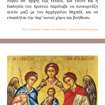
Λόγου απ’ αρχής έως τέλους. Δια τούτο και η
Εκκλησία του Χριστού παρέλαβε να συνεορτάζη
αυτόν μαζί με τον Αρχάγγελον Μιχαήλ, και να
επικαλήται την παρ’ αυτού χάριν και βοήθειαν.
Πηγή:
Θησαυρός Γνώσεων και Ευσεβείας: Πνευματικά Θησαυρίσματα