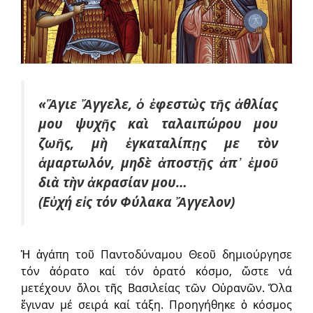
«Ἅγιε Ἄγγελε, ὁ ἐφεστὼς τῆς ἀθλίας
μου ψυχῆς καὶ ταλαιπώρου μου
ζωῆς, μὴ ἐγκαταλίπῃς με τὸν
ἁμαρτωλόν, μηδὲ ἀποστῇς ἀπ᾿ ἐμοῦ
διὰ τὴν ἀκρασίαν μου…
(Εὐχή εἰς τόν Φύλακα Ἄγγελον)
Ἡ ἀγάπη τοῦ Παντοδύναμου Θεοῦ δημιούργησε
τόν ἀόρατο καί τόν ὁρατό κόσμο, ὥστε νά
μετέχουν ὅλοι τῆς Βασιλείας τῶν Οὐρανῶν. Ὅλα
ἔγιναν μέ σειρά καί τάξη. Προηγήθηκε ὁ κόσμος