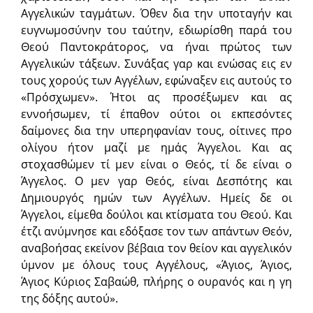
Αγγελικών ταγμάτων. Όθεν δια την υποταγήν και
ευγνωμοσύνην του ταύτην, εδιωρίσθη παρά του
Θεού Παντοκράτορος, να ήναι πρώτος των
Αγγελικών τάξεων. Συνάξας γαρ και ενώσας εις εν
τους χορούς των Αγγέλων, εφώναξεν εις αυτούς το
«Πρόσχωμεν». Ήτοι ας προσέξωμεν και ας
εννοήσωμεν, τί έπαθον ούτοι οι εκπεσόντες
δαίμονες δια την υπερηφανίαν τους, οίτινες προ
ολίγου ήτον μαζί με ημάς Άγγελοι. Και ας
στοχασθώμεν τί μεν είναι ο Θεός, τί δε είναι ο
Άγγελος. Ο μεν γαρ Θεός, είναι Δεσπότης και
Δημιουργός ημών των Αγγέλων. Ημείς δε οι
Άγγελοι, είμεθα δούλοι και κτίσματα του Θεού. Και
έτζι ανύμνησε και εδόξασε τον των απάντων Θεόν,
αναβοήσας εκείνον βέβαια τον θείον και αγγελικόν
ύμνον με όλους τους Αγγέλους, «Άγιος, Άγιος,
Άγιος Κύριος Σαβαώθ, πλήρης ο ουρανός και η γη
της δόξης αυτού».