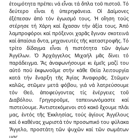
ἑτοιμότητα πρέπει νά εἶναι τά ὅπλα τοῦ πιστοῦ. Τό
δεύτερο εἶναι ἡ ὑπερηφάνεια. Οἱ Δαίμονες
ἐξέπεσαν ἀπό τόν ἐγωισμό τους. Ἡ οἴηση τούς
στέρησε τή Χάρη καί ἔχασαν τήν ἀξία τους. Ἀπό
λαμπροφόροι καί πρόξενοι χαρᾶς ἔγιναν σκοτεινά
καί ἀπαίσια ὄντα, μηχανευτές τῆς καταστροφῆς. Τό
τρίτο δίδαγμα εἶναι ἡ πιστότητα τῶν ἁγίων
Ἀγγέλων. Ὁ Ἀρχάγγελος Μιχαήλ μᾶς δίνει τό
παράδειγμα. Ἄς ἀναφωνήσουμε κι ἐμεῖς μαζί του
αὐτό πού ἐκφωνοῦμε στήν κάθε Θεία λειτουργία
κατά τήν ἔναρξη τῆς Ἁγίας Ἀναφορᾶς. Στῶμεν
καλῶς, στῶμεν μετά φόβου, γιά νά λατρεύσουμε
τόν Θεό, ἀποφεύγοντας τίς ἐνέργειες τοῦ
Διαβόλου. Γρηγοροῦμε, ταπεινωνόμαστε καί
πιστεύουμε. Ἀντιστεκόμενοι στό κακό ἔχουμε πλάι
μας, ἐντός τῆς Ἐκκλησίας, τούς ἁγίους Ἀγγέλους
καί ὁ καθένας χωριστά τόν προσωπικό του φύλακα
Ἄγγελο, προστάτη τῶν ψυχῶν καί τῶν σωμάτων
μας.