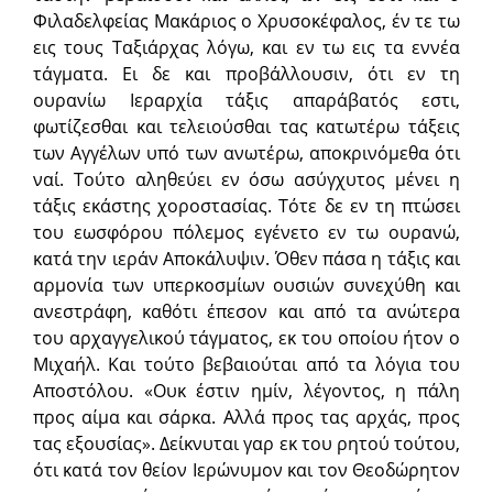
Φιλαδελφείας Μακάριος ο Χρυσοκέφαλος, έν τε τω
εις τους Ταξιάρχας λόγω, και εν τω εις τα εννέα
τάγματα. Ει δε και προβάλλουσιν, ότι εν τη
ουρανίω Ιεραρχία τάξις απαράβατός εστι,
φωτίζεσθαι και τελειούσθαι τας κατωτέρω τάξεις
των Αγγέλων υπό των ανωτέρω, αποκρινόμεθα ότι
ναί. Τούτο αληθεύει εν όσω ασύγχυτος μένει η
τάξις εκάστης χοροστασίας. Τότε δε εν τη πτώσει
του εωσφόρου πόλεμος εγένετο εν τω ουρανώ,
κατά την ιεράν Αποκάλυψιν. Όθεν πάσα η τάξις και
αρμονία των υπερκοσμίων ουσιών συνεχύθη και
ανεστράφη, καθότι έπεσον και από τα ανώτερα
του αρχαγγελικού τάγματος, εκ του οποίου ήτον ο
Μιχαήλ. Kαι τούτο βεβαιούται από τα λόγια του
Αποστόλου. «Ουκ έστιν ημίν, λέγοντος, η πάλη
προς αίμα και σάρκα. Αλλά προς τας αρχάς, προς
τας εξουσίας». Δείκνυται γαρ εκ του ρητού τούτου,
ότι κατά τον θείον Ιερώνυμον και τον Θεοδώρητον