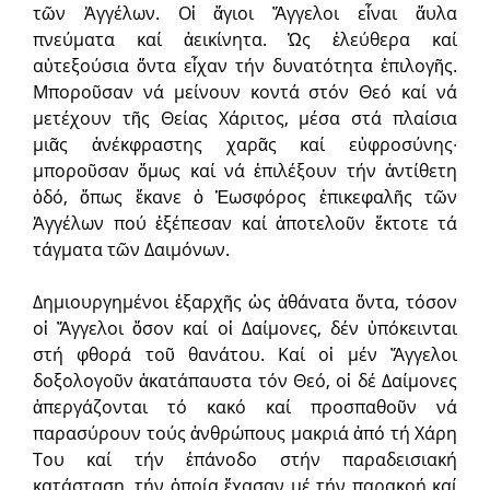
τῶν Ἀγγέλων. Οἱ ἅγιοι Ἄγγελοι εἶναι ἄυλα
πνεύματα καί ἀεικίνητα. Ὡς ἐλεύθερα καί
αὐτεξούσια ὄντα εἶχαν τήν δυνατότητα ἐπιλογῆς.
Μποροῦσαν νά μείνουν κοντά στόν Θεό καί νά
μετέχουν τῆς Θείας Χάριτος, μέσα στά πλαίσια
μιᾶς ἀνέκφραστης χαρᾶς καί εὐφροσύνης∙
μποροῦσαν ὅμως καί νά ἐπιλέξουν τήν ἀντίθετη
ὁδό, ὅπως ἔκανε ὁ Ἑωσφόρος ἐπικεφαλῆς τῶν
Ἀγγέλων πού ἐξέπεσαν καί ἀποτελοῦν ἔκτοτε τά
τάγματα τῶν Δαιμόνων.
Δημιουργημένοι ἐξαρχῆς ὡς ἀθάνατα ὄντα, τόσον
οἱ Ἄγγελοι ὅσον καί οἱ Δαίμονες, δέν ὑπόκεινται
στή φθορά τοῦ θανάτου. Καί οἱ μέν Ἄγγελοι
δοξολογοῦν ἀκατάπαυστα τόν Θεό, οἱ δέ Δαίμονες
ἀπεργάζονται τό κακό καί προσπαθοῦν νά
παρασύρουν τούς ἀνθρώπους μακριά ἀπό τή Χάρη
Του καί τήν ἐπάνοδο στήν παραδεισιακή
κατάσταση, τήν ὁποία ἔχασαν μέ τήν παρακοή καί