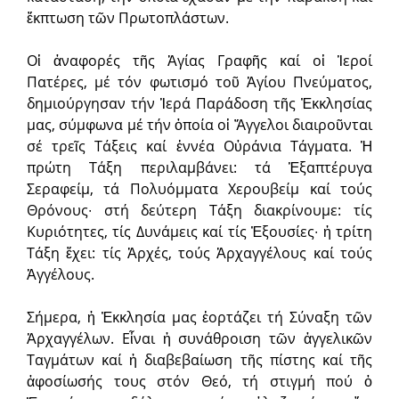
ἔκπτωση τῶν Πρωτοπλάστων.
Οἱ ἀναφορές τῆς Ἁγίας Γραφῆς καί οἱ Ἱεροί
Πατέρες, μέ τόν φωτισμό τοῦ Ἁγίου Πνεύματος,
δημιούργησαν τήν Ἱερά Παράδοση τῆς Ἐκκλησίας
μας, σύμφωνα μέ τήν ὁποία οἱ Ἄγγελοι διαιροῦνται
σέ τρεῖς Τάξεις καί ἐννέα Οὐράνια Τάγματα. Ἡ
πρώτη Τάξη περιλαμβάνει: τά Ἑξαπτέρυγα
Σεραφείμ, τά Πολυόμματα Χερουβείμ καί τούς
Θρόνους∙ στή δεύτερη Τάξη διακρίνουμε: τίς
Κυριότητες, τίς Δυνάμεις καί τίς Ἐξουσίες∙ ἡ τρίτη
Τάξη ἔχει: τίς Ἀρχές, τούς Ἀρχαγγέλους καί τούς
Ἀγγέλους.
Σήμερα, ἡ Ἐκκλησία μας ἑορτάζει τή Σύναξη τῶν
Ἀρχαγγέλων. Εἶναι ἡ συνάθροιση τῶν ἀγγελικῶν
Ταγμάτων καί ἡ διαβεβαίωση τῆς πίστης καί τῆς
ἀφοσίωσής τους στόν Θεό, τή στιγμή πού ὁ