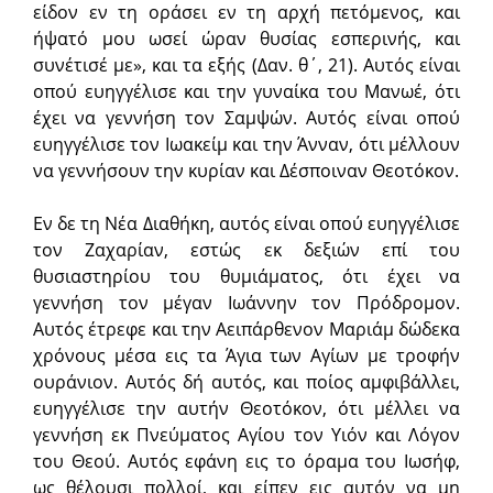
είδον εν τη οράσει εν τη αρχή πετόμενος, και
ήψατό μου ωσεί ώραν θυσίας εσπερινής, και
συνέτισέ με», και τα εξής (Δαν. θ΄, 21). Αυτός είναι
οπού ευηγγέλισε και την γυναίκα του Μανωέ, ότι
έχει να γεννήση τον Σαμψών. Αυτός είναι οπού
ευηγγέλισε τον Ιωακείμ και την Άνναν, ότι μέλλουν
να γεννήσουν την κυρίαν και Δέσποιναν Θεοτόκον.
Εν δε τη Νέα Διαθήκη, αυτός είναι οπού ευηγγέλισε
τον Ζαχαρίαν, εστώς εκ δεξιών επί του
θυσιαστηρίου του θυμιάματος, ότι έχει να
γεννήση τον μέγαν Ιωάννην τον Πρόδρομον.
Αυτός έτρεφε και την Αειπάρθενον Μαριάμ δώδεκα
χρόνους μέσα εις τα Άγια των Αγίων με τροφήν
ουράνιον. Αυτός δή αυτός, και ποίος αμφιβάλλει,
ευηγγέλισε την αυτήν Θεοτόκον, ότι μέλλει να
γεννήση εκ Πνεύματος Αγίου τον Υιόν και Λόγον
του Θεού. Αυτός εφάνη εις το όραμα του Ιωσήφ,
ως θέλουσι πολλοί, και είπεν εις αυτόν να μη