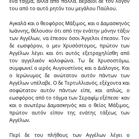
ένα τάγμα, αλλά από πολλά. Βεβαιοί δε τον λόγον
του από το αυτό ρητόν του μεγάλου Παύλου.
Αγκαλά και ο θεοφόρος Μάξιμος, και ο Δαμασκηνός
Ιωάννης, θέλουσιν ότι από την ενάτην μόνην τάξιν
των Αγγέλων, να έπεσον όσοι Άγγελοι έπεσον. Τον
δε εωσφόρον, ο μεν Χρυσόστομος, πρώτον των
Αγγέλων λέγει και ότι αυτός εξετραχηλίσθη από
τον αγγελικόν κολοφώνα. Τω δε Χρυσοστόμω,
συμφωνεί ο ιερός Αυγουστίνος και ο Διάλογος. Kαι
ο Ιερώνυμος δε ανώτατον αυτόν πάντων των
Αγγέλων υπέλαβε. Ο δε Τερτυλλιανός, εξέχοντα και
σοφώτατον αυτόν πάντων είπε, και απλώς, ο
εωσφόρος από το τάγμα των Σεραφίμ εξέπεσε· καν
και ο ανωτέρω Δαμασκηνός και ο θείος Μάξιμος,
πρώτον αυτόν είπον της ενάτης τάξεως των
Αγγέλων.
Περί δε του πλήθους των Αγγέλων λέγει ο