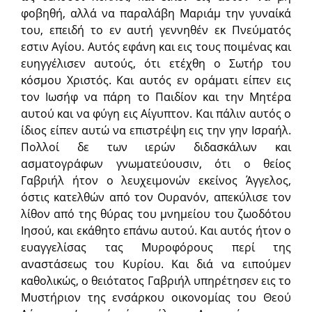
φοβηθή, αλλά να παραλάβη Μαριάμ την γυναίκά
του, επειδή το εν αυτή γεννηθέν εκ Πνεύματός
εστιν Αγίου. Αυτός εφάνη και εις τους ποιμένας και
ευηγγέλισεν αυτούς, ότι ετέχθη ο Σωτήρ του
κόσμου Χριστός. Και αυτός εν οράματι είπεν εις
τον Ιωσήφ να πάρη το Παιδίον και την Μητέρα
αυτού και να φύγη εις Αίγυπτον. Και πάλιν αυτός ο
ίδιος είπεν αυτώ να επιστρέψη εις την γην Ισραήλ.
Πολλοί δε των ιερών διδασκάλων και
ασματογράφων γνωματεύουσιν, ότι ο θείος
Γαβριήλ ήτον ο λευχειμονών εκείνος Άγγελος,
όστις κατελθών από τον Ουρανόν, απεκύλισε τον
λίθον από της θύρας του μνημείου του ζωοδότου
Ιησού, και εκάθητο επάνω αυτού. Και αυτός ήτον ο
ευαγγελίσας τας Μυροφόρους περί της
αναστάσεως του Κυρίου. Και διά να ειπούμεν
καθολικώς, ο θειότατος Γαβριήλ υπηρέτησεν εις το
Μυστήριον της ενσάρκου οικονομίας του Θεού