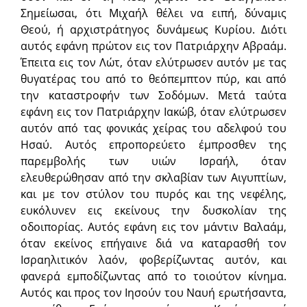
Σημείωσαι, ότι Μιχαήλ θέλει να ειπή, δύναμις
Θεού, ή αρχιστράτηγος δυνάμεως Kυρίου. Διότι
αυτός εφάνη πρώτον εις τον Πατριάρχην Αβραάμ.
Έπειτα εις τον Λώτ, όταν ελύτρωσεν αυτόν με τας
θυγατέρας του από το θεόπεμπτον πύρ, και από
την καταστροφήν των Σοδόμων. Μετά ταύτα
εφάνη εις τον Πατριάρχην Ιακώβ, όταν ελύτρωσεν
αυτόν από τας φονικάς χείρας του αδελφού του
Ησαύ. Αυτός επροπορεύετο έμπροσθεν της
παρεμβολής των υιών Ισραήλ, όταν
ελευθερώθησαν από την σκλαβίαν των Αιγυπτίων,
και με τον στύλον του πυρός και της νεφέλης,
ευκόλυνεν εις εκείνους την δυσκολίαν της
οδοιπορίας. Αυτός εφάνη εις τον μάντιν Βαλαάμ,
όταν εκείνος επήγαινε διά να καταρασθή τον
Ισραηλιτικόν λαόν, φοβερίζωντας αυτόν, και
φανερά εμποδίζωντας από το τοιούτον κίνημα.
Αυτός και προς τον Ιησούν του Ναυή ερωτήσαντα,