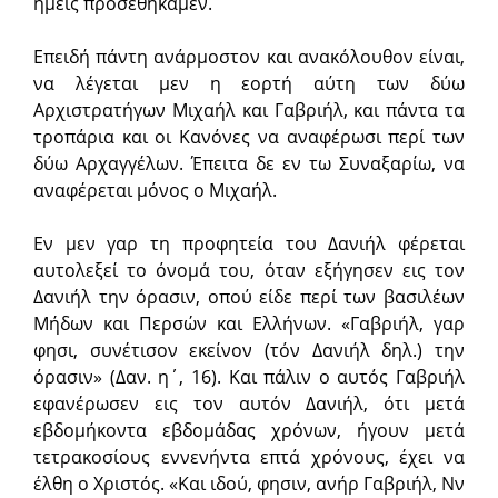
ημείς προσεθήκαμεν.
Επειδή πάντη ανάρμοστον και ανακόλουθον είναι,
να λέγεται μεν η εορτή αύτη των δύω
Αρχιστρατήγων Μιχαήλ και Γαβριήλ, και πάντα τα
τροπάρια και οι Kανόνες να αναφέρωσι περί των
δύω Αρχαγγέλων. Έπειτα δε εν τω Συναξαρίω, να
αναφέρεται μόνος ο Μιχαήλ.
Εν μεν γαρ τη προφητεία του Δανιήλ φέρεται
αυτολεξεί το όνομά του, όταν εξήγησεν εις τον
Δανιήλ την όρασιν, οπού είδε περί των βασιλέων
Μήδων και Περσών και Ελλήνων. «Γαβριήλ, γαρ
φησι, συνέτισον εκείνον (τόν Δανιήλ δηλ.) την
όρασιν» (Δαν. η΄, 16). Και πάλιν ο αυτός Γαβριήλ
εφανέρωσεν εις τον αυτόν Δανιήλ, ότι μετά
εβδομήκοντα εβδομάδας χρόνων, ήγουν μετά
τετρακοσίους εννενήντα επτά χρόνους, έχει να
έλθη ο Χριστός. «Και ιδού, φησιν, ανήρ Γαβριήλ, Νν